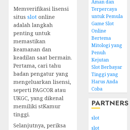
Aman dan
Memverifikasi lisensi
Terpercaya
untuk Pemula
situs
slot
online
Game Slot
adalah langkah
Online
penting untuk
Bertema
memastikan
Mitologi yang
keamanan dan
Penuh
keadilan saat bermain.
Kejutan
Pertama, cari tahu
Slot Berbayar
badan pengatur yang
Tinggi yang
Harus Anda
mengeluarkan lisensi,
Coba
seperti PAGCOR atau
UKGC, yang dikenal
PARTNERS
memiliki stKamur
tinggi.
slot
Selanjutnya, periksa
slot