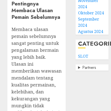
November
Pentingnya
2024
Membaca Ulasan
Oktober 2024
Pemain Sebelumnya
September
2024
Membaca ulasan
Agustus 2024
pemain sebelumnya
CATEGORI
sangat penting untuk
pengalaman bermain
SLOT
yang lebih baik.
Ulasan ini
Partners
memberikan wawasan
mendalam tentang
kualitas permainan,
kelebihan, dan
kekurangan yang
mungkin tidak