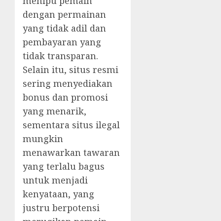
menipu pemain
dengan permainan
yang tidak adil dan
pembayaran yang
tidak transparan.
Selain itu, situs resmi
sering menyediakan
bonus dan promosi
yang menarik,
sementara situs ilegal
mungkin
menawarkan tawaran
yang terlalu bagus
untuk menjadi
kenyataan, yang
justru berpotensi