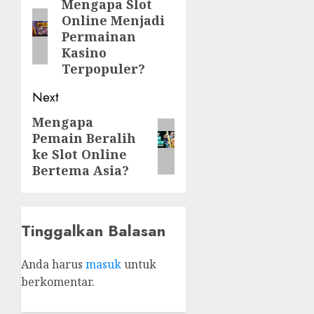
navigation
Mengapa Slot
Previous
Online Menjadi
post:
Permainan
Kasino
Terpopuler?
Next
Mengapa
Next
Pemain Beralih
post:
ke Slot Online
Bertema Asia?
Tinggalkan Balasan
Anda harus
masuk
untuk
berkomentar.