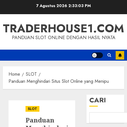
Skip
7 Agustus 2026
2:33:03 PM
to
content
TRADERHOUSE1.COM
PANDUAN SLOT ONLINE DENGAN HASIL NYATA
Home
SLOT
Panduan Menghindari Situs Slot Online yang Menipu
CARI
SLOT
Panduan