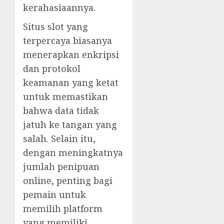
kerahasiaannya.
Situs slot yang
terpercaya biasanya
menerapkan enkripsi
dan protokol
keamanan yang ketat
untuk memastikan
bahwa data tidak
jatuh ke tangan yang
salah. Selain itu,
dengan meningkatnya
jumlah penipuan
online, penting bagi
pemain untuk
memilih platform
yang memiliki