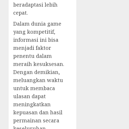
beradaptasi lebih
cepat.
Dalam dunia game
yang kompetitif,
informasi ini bisa
menjadi faktor
penentu dalam
meraih kesuksesan.
Dengan demikian,
meluangkan waktu
untuk membaca
ulasan dapat
meningkatkan
kepuasan dan hasil
permainan secara
keseluruhan.