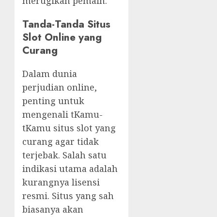
merugikan pemain.
Tanda-Tanda Situs
Slot Online yang
Curang
Dalam dunia
perjudian online,
penting untuk
mengenali tKamu-
tKamu situs slot yang
curang agar tidak
terjebak. Salah satu
indikasi utama adalah
kurangnya lisensi
resmi. Situs yang sah
biasanya akan