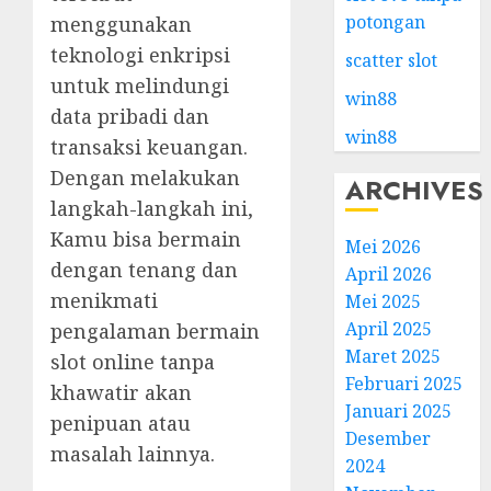
potongan
menggunakan
teknologi enkripsi
scatter slot
untuk melindungi
win88
data pribadi dan
win88
transaksi keuangan.
Dengan melakukan
ARCHIVES
langkah-langkah ini,
Kamu bisa bermain
Mei 2026
dengan tenang dan
April 2026
menikmati
Mei 2025
April 2025
pengalaman bermain
Maret 2025
slot online tanpa
Februari 2025
khawatir akan
Januari 2025
penipuan atau
Desember
masalah lainnya.
2024