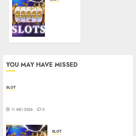
Panduan
Pemula
Menggunakan
Situs
Slot88
Tanpa
Kebingungan
25 APRIL
YOU MAY HAVE MISSED
2026
0
SLOT
How to Choose a Quality Sbobet88 Platform
Before Joining
11 MEI 2026
0
SLOT