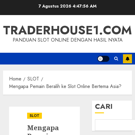
Skip
7 Agustus 2026
4:47:57 AM
to
content
TRADERHOUSE1.COM
PANDUAN SLOT ONLINE DENGAN HASIL NYATA
Home
SLOT
Mengapa Pemain Beralih ke Slot Online Bertema Asia?
CARI
SLOT
Mengapa