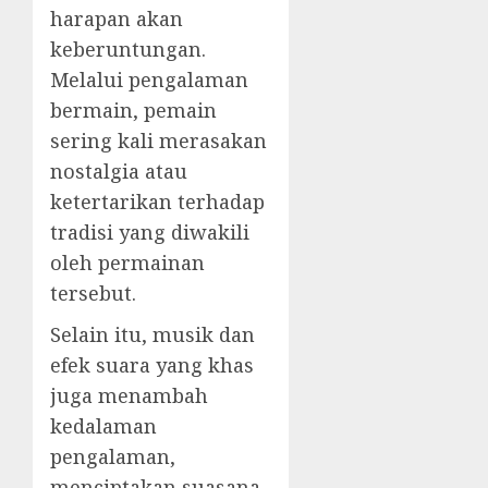
harapan akan
keberuntungan.
Melalui pengalaman
bermain, pemain
sering kali merasakan
nostalgia atau
ketertarikan terhadap
tradisi yang diwakili
oleh permainan
tersebut.
Selain itu, musik dan
efek suara yang khas
juga menambah
kedalaman
pengalaman,
menciptakan suasana