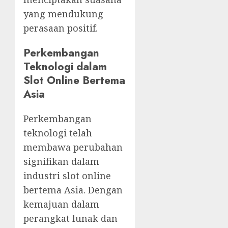
yang mendukung
perasaan positif.
Perkembangan
Teknologi dalam
Slot Online Bertema
Asia
Perkembangan
teknologi telah
membawa perubahan
signifikan dalam
industri slot online
bertema Asia. Dengan
kemajuan dalam
perangkat lunak dan