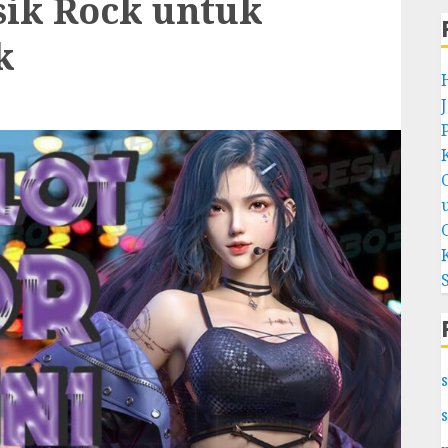
sik Rock untuk
k
s
s