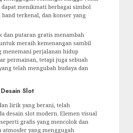
n dapat menikmati berbagai simbol
k, band terkenal, dan konser yang
rik dan putaran gratis menambah
untuk meraih kemenangan sambil
ng menemani perjalanan hidup
ar permainan, tetapi juga sebuah
yang telah mengubah budaya dan
Desain Slot
an lirik yang berani, telah
a desain slot modern. Elemen visual
, seperti grafis yang mencolok dan
n atmosfer yang menggugah