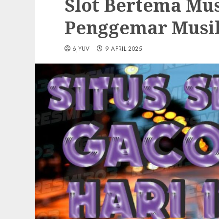
Slot Bertema Mu
Penggemar Musi
6JYUV
9 APRIL 2025