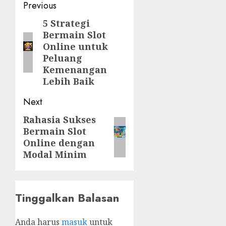
Post
Previous
navigation
5 Strategi
Previous
Bermain Slot
post:
Online untuk
Peluang
Kemenangan
Lebih Baik
Next
Rahasia Sukses
Next
Bermain Slot
post:
Online dengan
Modal Minim
Tinggalkan Balasan
Anda harus
masuk
untuk