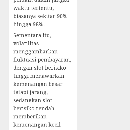
waktu tertentu,
biasanya sekitar 90%
hingga 98%.
Sementara itu,
volatilitas
menggambarkan
fluktuasi pembayaran,
dengan slot berisiko
tinggi menawarkan
kemenangan besar
tetapi jarang,
sedangkan slot
berisiko rendah
memberikan
kemenangan kecil