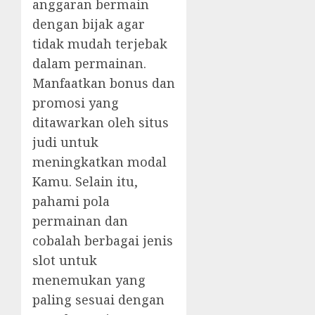
anggaran bermain
dengan bijak agar
tidak mudah terjebak
dalam permainan.
Manfaatkan bonus dan
promosi yang
ditawarkan oleh situs
judi untuk
meningkatkan modal
Kamu. Selain itu,
pahami pola
permainan dan
cobalah berbagai jenis
slot untuk
menemukan yang
paling sesuai dengan