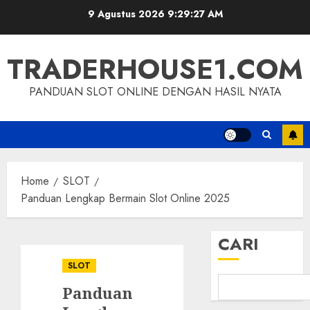
Skip
9 Agustus 2026
9:29:28 AM
to
content
TRADERHOUSE1.COM
PANDUAN SLOT ONLINE DENGAN HASIL NYATA
Home
SLOT
Panduan Lengkap Bermain Slot Online 2025
CARI
SLOT
Panduan