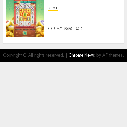
SLOT
Event Slot Online dengan
Hadiah Terbesar Tahun Ini
6 MEI 2025
0
Copyright © All rights reserved.
|
ChromeNews
by AF themes.