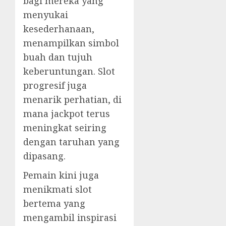
bagi mereka yang
menyukai
kesederhanaan,
menampilkan simbol
buah dan tujuh
keberuntungan. Slot
progresif juga
menarik perhatian, di
mana jackpot terus
meningkat seiring
dengan taruhan yang
dipasang.
Pemain kini juga
menikmati slot
bertema yang
mengambil inspirasi