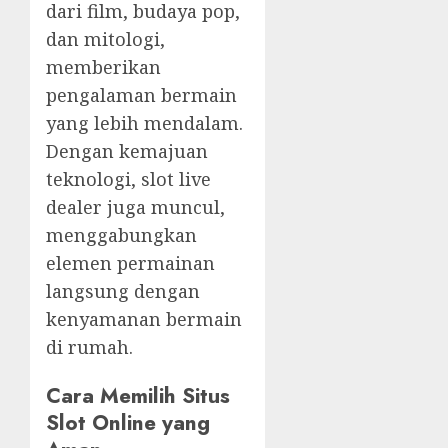
dari film, budaya pop,
dan mitologi,
memberikan
pengalaman bermain
yang lebih mendalam.
Dengan kemajuan
teknologi, slot live
dealer juga muncul,
menggabungkan
elemen permainan
langsung dengan
kenyamanan bermain
di rumah.
Cara Memilih Situs
Slot Online yang