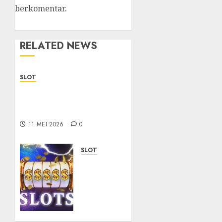
berkomentar.
RELATED NEWS
SLOT
How to Choose a Quality
Sbobet88 Platform
Before Joining
11 MEI 2026
0
SLOT
Panduan
Pemula
Menggunakan
Situs
Slot88
Tanpa