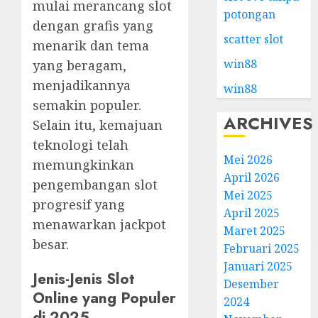
mulai merancang slot
potongan
dengan grafis yang
scatter slot
menarik dan tema
win88
yang beragam,
menjadikannya
win88
semakin populer.
ARCHIVES
Selain itu, kemajuan
teknologi telah
Mei 2026
memungkinkan
April 2026
pengembangan slot
Mei 2025
progresif yang
April 2025
menawarkan jackpot
Maret 2025
besar.
Februari 2025
Januari 2025
Jenis-Jenis Slot
Desember
Online yang Populer
2024
di 2025