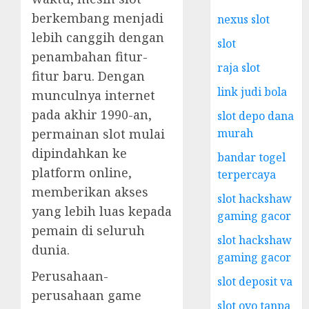
berkembang menjadi
nexus slot
lebih canggih dengan
slot
penambahan fitur-
raja slot
fitur baru. Dengan
link judi bola
munculnya internet
pada akhir 1990-an,
slot depo dana
permainan slot mulai
murah
dipindahkan ke
bandar togel
platform online,
terpercaya
memberikan akses
slot hackshaw
yang lebih luas kepada
gaming gacor
pemain di seluruh
slot hackshaw
dunia.
gaming gacor
Perusahaan-
slot deposit va
perusahaan game
slot ovo tanpa