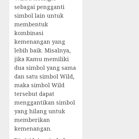
sebagai pengganti
simbol lain untuk
membentuk
kombinasi
kemenangan yang
lebih baik. Misalnya,
jika Kamu memiliki
dua simbol yang sama
dan satu simbol Wild,
maka simbol Wild
tersebut dapat
menggantikan simbol
yang hilang untuk
memberikan
kemenangan.