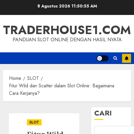
Skip
8 Agustus 2026
11:50:56 AM
to
content
TRADERHOUSE1.COM
PANDUAN SLOT ONLINE DENGAN HASIL NYATA
Home
SLOT
Fitur Wild dan Scatter dalam Slot Online: Bagaimana
Cara Kerjanya?
CARI
SLOT