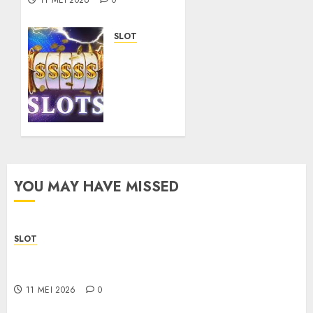
11 MEI 2026
0
SLOT
Panduan
Pemula
Menggunakan
Situs
Slot88
Tanpa
Kebingungan
25 APRIL
YOU MAY HAVE MISSED
2026
0
SLOT
How to Choose a Quality Sbobet88 Platform
Before Joining
11 MEI 2026
0