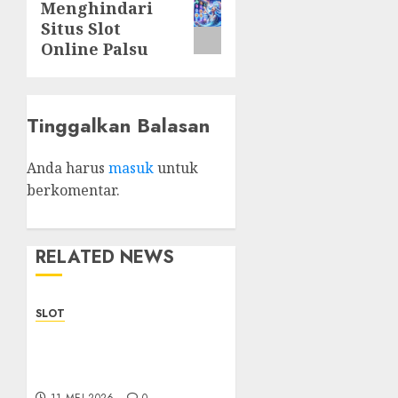
Menghindari
post:
Situs Slot
Online Palsu
Tinggalkan Balasan
Anda harus
masuk
untuk
berkomentar.
RELATED NEWS
SLOT
How to Choose a Quality
Sbobet88 Platform
Before Joining