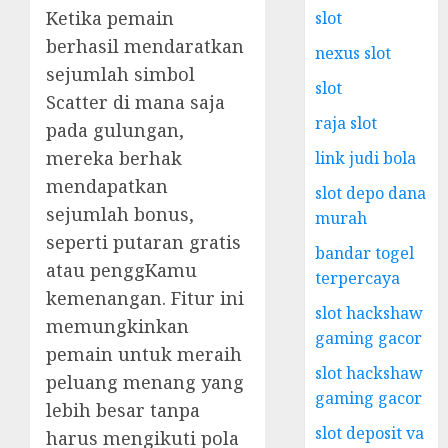
Ketika pemain
slot
berhasil mendaratkan
nexus slot
sejumlah simbol
slot
Scatter di mana saja
raja slot
pada gulungan,
mereka berhak
link judi bola
mendapatkan
slot depo dana
sejumlah bonus,
murah
seperti putaran gratis
bandar togel
atau penggKamu
terpercaya
kemenangan. Fitur ini
slot hackshaw
memungkinkan
gaming gacor
pemain untuk meraih
slot hackshaw
peluang menang yang
gaming gacor
lebih besar tanpa
slot deposit va
harus mengikuti pola