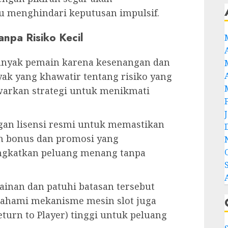
 menghindari keputusan impulsif.
npa Risiko Kecil
 banyak pemain karena kesenangan dan
k yang khawatir tentang risiko yang
warkan strategi untuk menikmati
ngan lisensi resmi untuk memastikan
n bonus dan promosi yang
ingkatkan peluang menang tanpa
ainan dan patuhi batasan tersebut
ahami mekanisme mesin slot juga
eturn to Player) tinggi untuk peluang