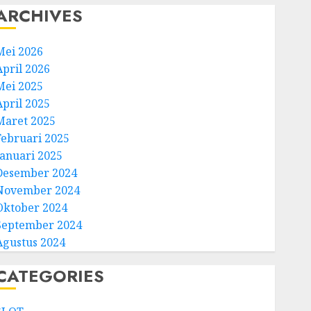
ARCHIVES
Mei 2026
April 2026
Mei 2025
April 2025
Maret 2025
Februari 2025
Januari 2025
Desember 2024
November 2024
Oktober 2024
September 2024
Agustus 2024
CATEGORIES