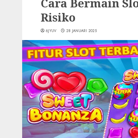
Cara Bermain Slo
Risiko
6JYUV
28 JANUARI 2025