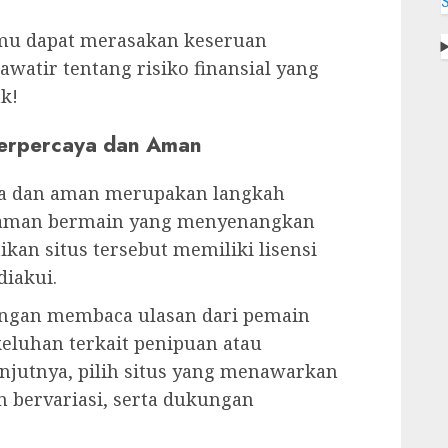
amu dapat merasakan keseruan
awatir tentang risiko finansial yang
k!
 Terpercaya dan Aman
aya dan aman merupakan langkah
laman bermain yang menyenangkan
tikan situs tersebut memiliki lisensi
diakui.
 dengan membaca ulasan dari pemain
keluhan terkait penipuan atau
anjutnya, pilih situs yang menawarkan
bervariasi, serta dukungan