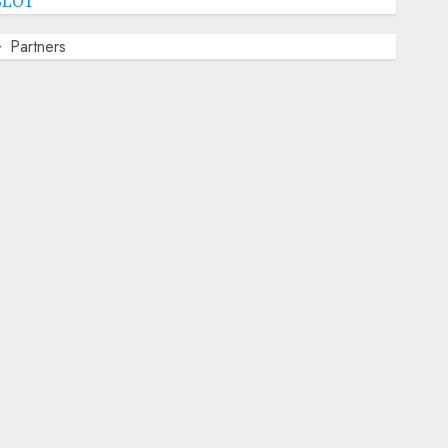
SLOT
Partners