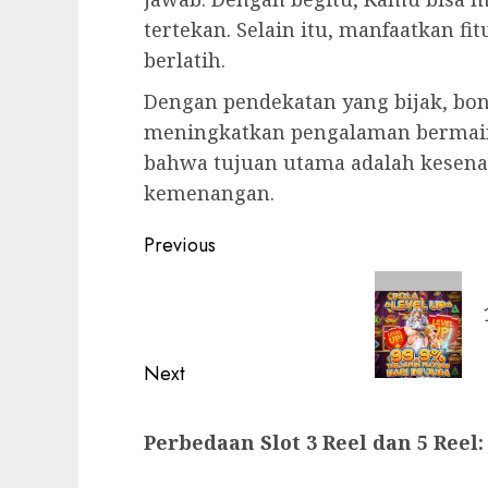
tertekan. Selain itu, manfaatkan f
berlatih.
Dengan pendekatan yang bijak, bonu
meningkatkan pengalaman bermain t
bahwa tujuan utama adalah kesen
kemenangan.
Post
Previous
navigation
Previous
post:
Next
Next
Perbedaan Slot 3 Reel dan 5 Reel
post: