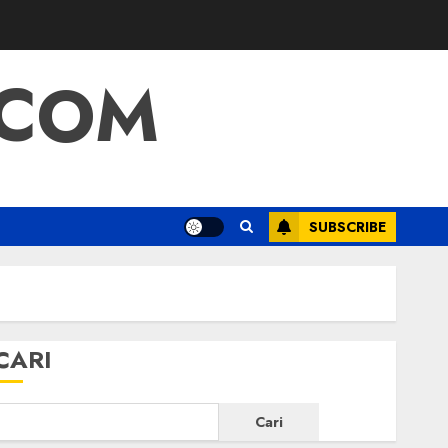
.COM
SUBSCRIBE
CARI
Cari